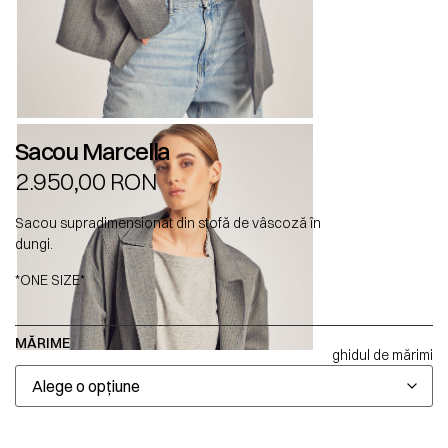
Sacou Marcella
2.950,00
RON
Sacou supradimensionat din stofă de vâscoză în
dungi.
*ONE SIZE*
MĂRIME
ghidul de mărimi