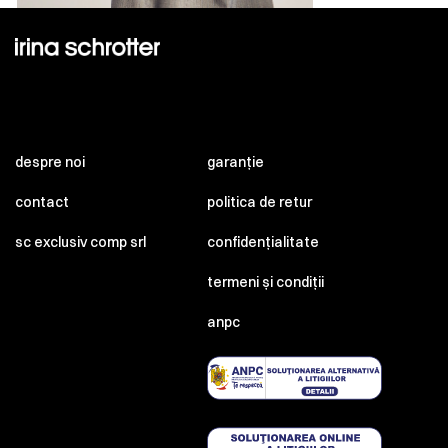
despre noi
garanție
contact
politica de retur
sc exclusiv comp srl
confidențialitate
termeni și condiții
anpc