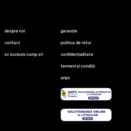
despre noi
garanție
contact
politica de retur
sc exclusiv comp srl
confidențialitate
termeni și condiții
anpc