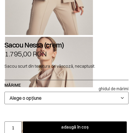
Sacou Nessa (crem)
1.795,00
RON
Sacou scurt din tesatura de vâscoză, necaptusit.
MĂRIME
ghidul de mărimi
adaugă în coș