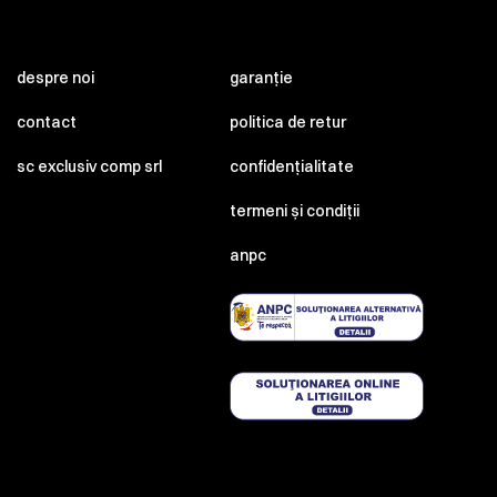
despre noi
garanție
contact
politica de retur
sc exclusiv comp srl
confidențialitate
termeni și condiții
anpc