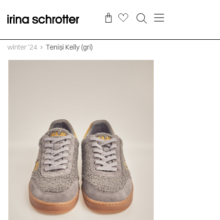
winter '24
Teniși Kelly (gri)