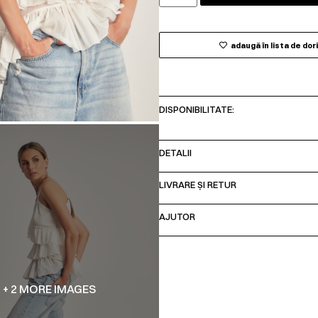
adaugă în lista de dor
DISPONIBILITATE:
DETALII
LIVRARE ȘI RETUR
AJUTOR
+ 2 MORE IMAGES