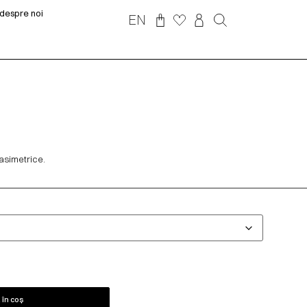
despre noi
EN
asimetrice.
în coș