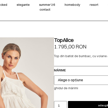
wicked
elegante
summer‘26
homebody
resort
contact
Top Alice
1.795,00
RON
Top din batist de bumbac, cu volane 
MĂRIME
ghidul de mărimi
adaugă 