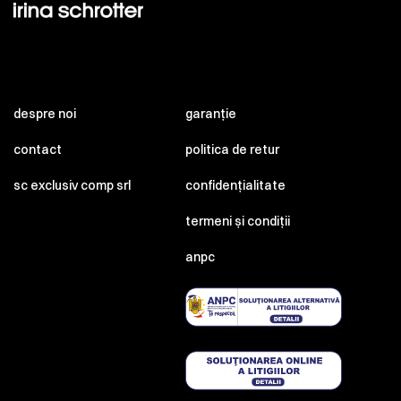
despre noi
garanție
contact
politica de retur
sc exclusiv comp srl
confidențialitate
termeni și condiții
anpc