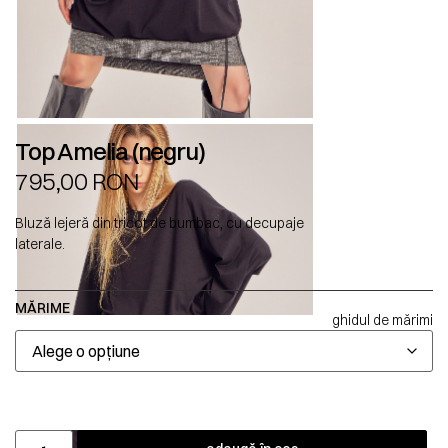
Top Amelia (negru)
795,00
RON
Bluză lejeră din tricot de bumbac, cu decupaje
laterale.
MĂRIME
ghidul de mărimi