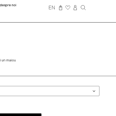
despre noi
EN
și un maiou