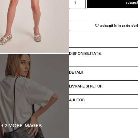
adaugă 
adaugă în lista de dor
DISPONIBILITATE:
DETALII
LIVRARE ȘI RETUR
AJUTOR
+ 2 MORE IMAGES