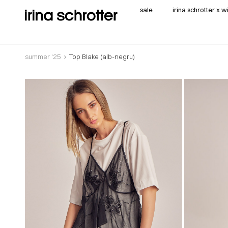
sale
irina schrotter x 
summer '25
Top Blake (alb-negru)