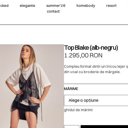
wicked
elegante
summer‘26
homebody
resort
contact
Top Blake (alb-negru)
1.295,00
RON
Compleu format dintr-un tricou lejer 
din voal cu broderie de mărgele.
MĂRIME
ghidul de mărimi