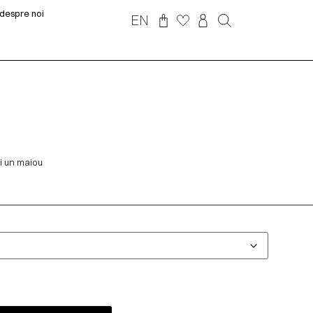
despre noi
EN
și un maiou