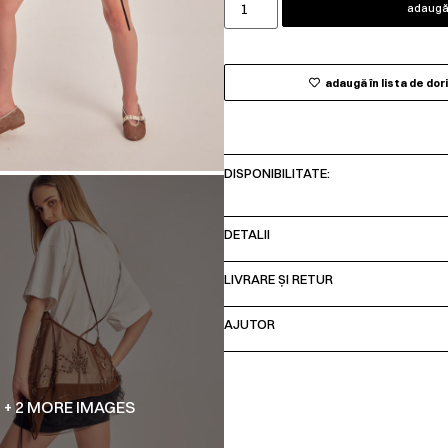
adaugă 
adaugă în lista de dor
DISPONIBILITATE:
DETALII
LIVRARE ȘI RETUR
AJUTOR
+ 2 MORE IMAGES