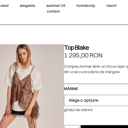
wicked
elegante
summer‘26
homebody
resort
contact
Top Blake
1.295,00
RON
Compleu format dintr-un tricou lejer 
din voal cu broderie de mărgele.
MĂRIME
ghidul de mărimi