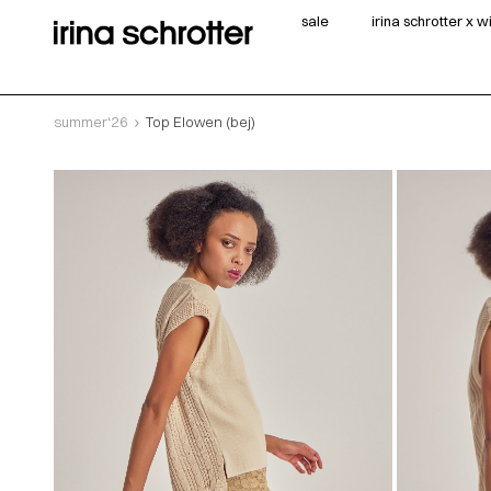
sale
irina schrotter x 
summer‘26
Top Elowen (bej)