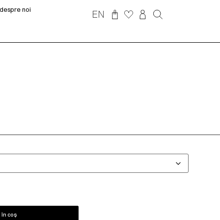
despre noi
EN
în coș