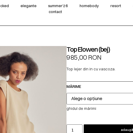
wicked
elegante
summer‘26
homebody
resort
contact
Top Elowen (bej)
985,00
RON
Top lejer din in cu vascoza.
MĂRIME
ghidul de mărimi
adaugă 