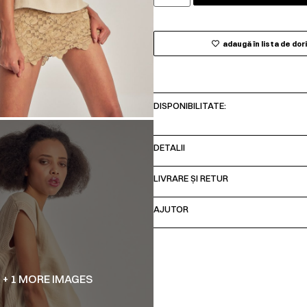
adaugă în lista de dor
DISPONIBILITATE:
DETALII
LIVRARE ȘI RETUR
AJUTOR
+ 1 MORE IMAGES