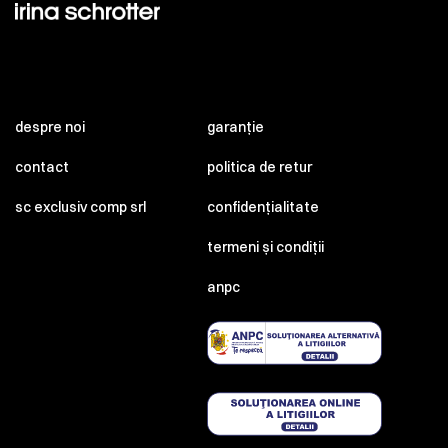
despre noi
garanție
contact
politica de retur
sc exclusiv comp srl
confidențialitate
termeni și condiții
anpc