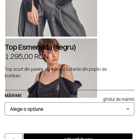
Top Esmeralda (negru)
1.295,00
RON
Top scurt din paiete, cu mâneci bufante din poplin de
bumbac.
MĂRIME
ghidul de mărimi