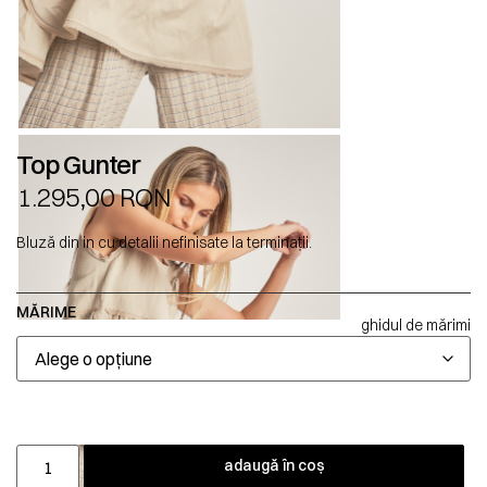
Top Gunter
1.295,00
RON
Bluză din in cu detalii nefinisate la terminații.
MĂRIME
ghidul de mărimi
adaugă în coș