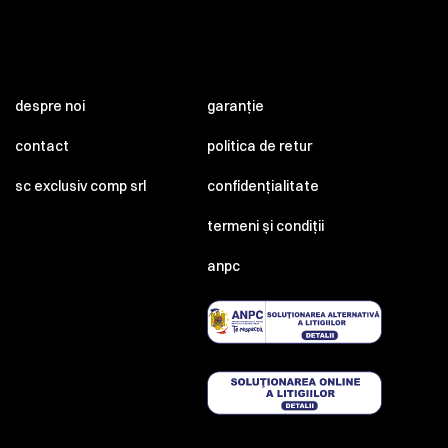
despre noi
garanție
contact
politica de retur
sc exclusiv comp srl
confidențialitate
termeni și condiții
anpc