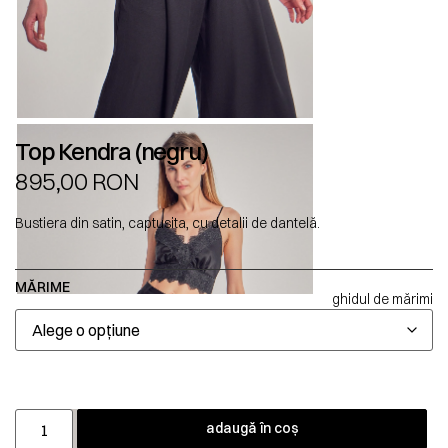
Top Kendra (negru)
895,00
RON
Bustiera din satin, captusita, cu detalii de dantelă.
MĂRIME
ghidul de mărimi
adaugă în coș