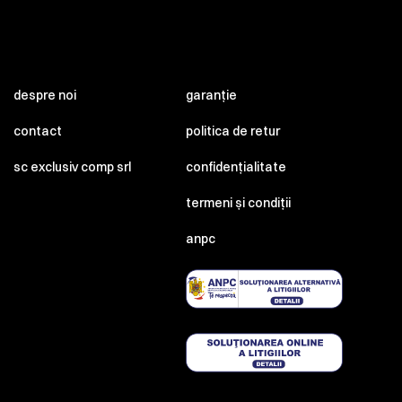
despre noi
garanție
contact
politica de retur
sc exclusiv comp srl
confidențialitate
termeni și condiții
anpc