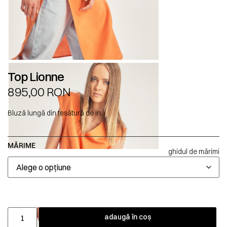
Top Lionne
895,00
RON
Bluză lungă din țesătură de in.
MĂRIME
ghidul de mărimi
adaugă în coș