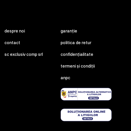
despre noi
garanție
contact
politica de retur
sc exclusiv comp srl
confidențialitate
termeni și condiții
anpc