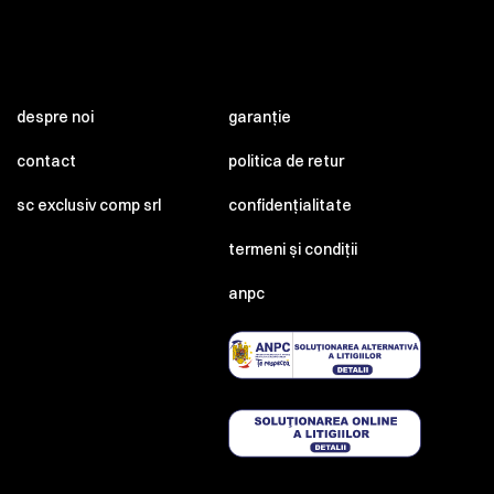
despre noi
garanție
contact
politica de retur
sc exclusiv comp srl
confidențialitate
termeni și condiții
anpc