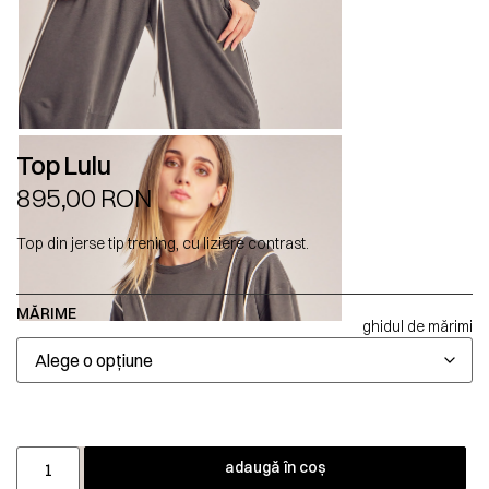
Top Lulu
895,00
RON
Top din jerse tip trening, cu liziere contrast.
MĂRIME
ghidul de mărimi
adaugă în coș