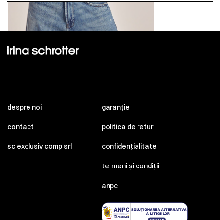
despre noi
garanție
contact
politica de retur
sc exclusiv comp srl
confidențialitate
termeni și condiții
anpc