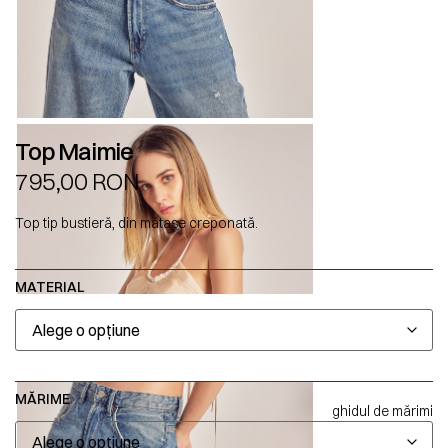
Top Maimie
795,00
RON
Top tip bustieră, din mătase creponată.
MATERIAL
MĂRIME
ghidul de mărimi