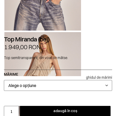
Top Miranda (bej)
1.949,00
RON
Top semitransparent, din voal de mătse.
MĂRIME
ghidul de mărimi
adaugă în coș