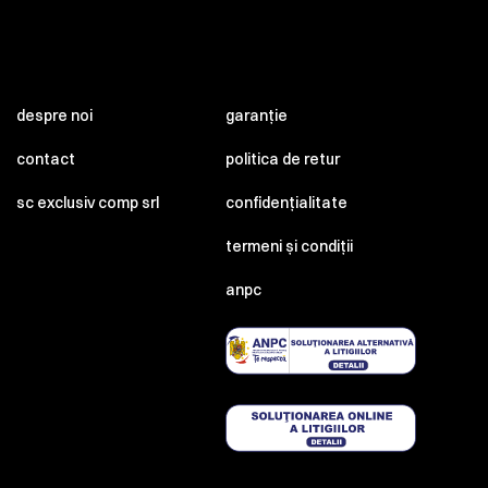
despre noi
garanție
contact
politica de retur
sc exclusiv comp srl
confidențialitate
termeni și condiții
anpc