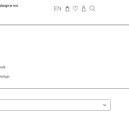
despre noi
EN
nza.
incluși