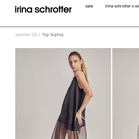
sale
irina schrotter x 
summer '25
Top Sophia