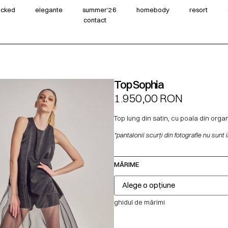
wicked
elegante
summer‘26
homebody
resort
contact
Top Sophia
1.950,00
RON
Top lung din satin, cu poala din orga
*pantalonii scurți din fotografie nu sunt 
MĂRIME
ghidul de mărimi