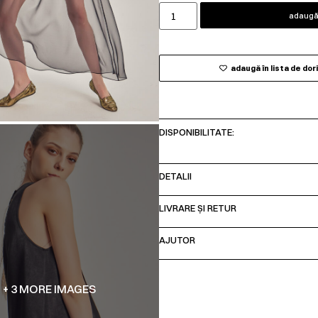
adaugă 
adaugă în lista de dor
DISPONIBILITATE:
DETALII
LIVRARE ȘI RETUR
AJUTOR
+ 3 MORE IMAGES