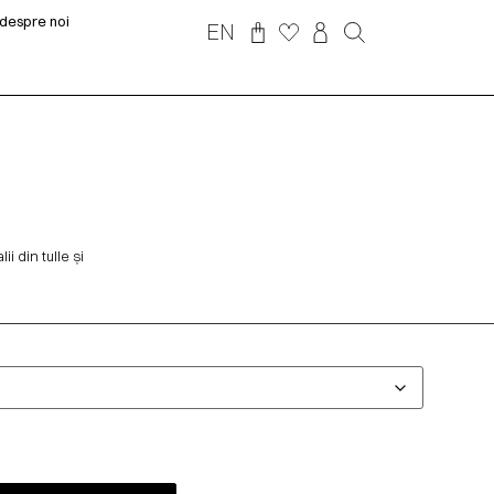
despre noi
EN
i din tulle și