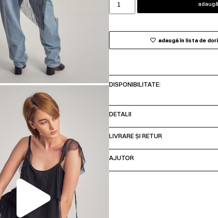
adaugă 
adaugă în lista de dor
DISPONIBILITATE:
DETALII
LIVRARE ȘI RETUR
AJUTOR
00:00