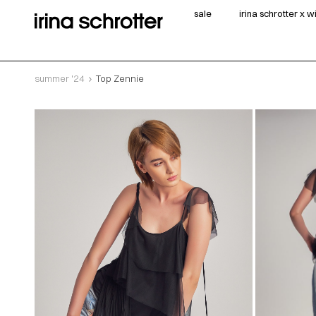
sale
irina schrotter x 
summer '24
Top Zennie