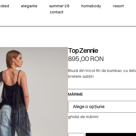
wicked
elegante
summer‘26
homebody
resort
contact
Top Zennie
895,00
RON
Bluză din tricot fin de bumbac cu detali
bretele subțiri.
MĂRIME
ghidul de mărimi