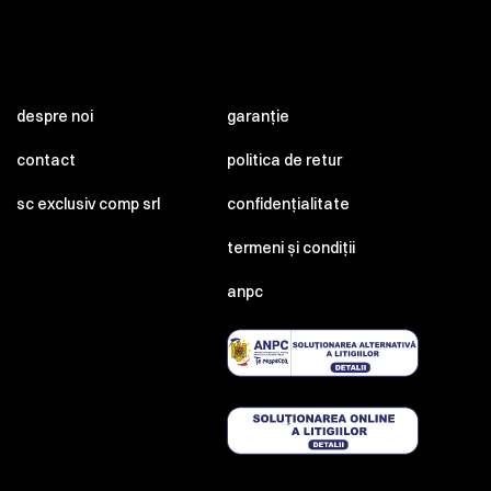
despre noi
garanție
contact
politica de retur
sc exclusiv comp srl
confidențialitate
termeni și condiții
anpc