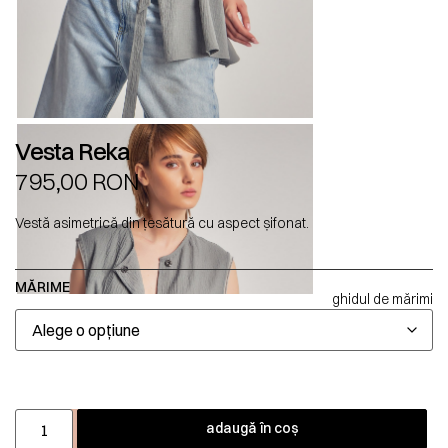
Vesta Reka
795,00
RON
Vestă asimetrică din țesătură cu aspect șifonat.
MĂRIME
ghidul de mărimi
adaugă în coș