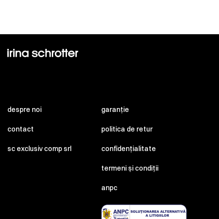
despre noi
garanție
contact
politica de retur
sc exclusiv comp srl
confidențialitate
termeni și condiții
anpc