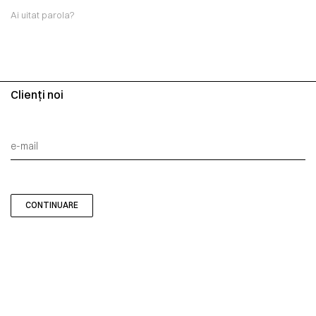
Ai uitat parola?
Clienți noi
CONTINUARE