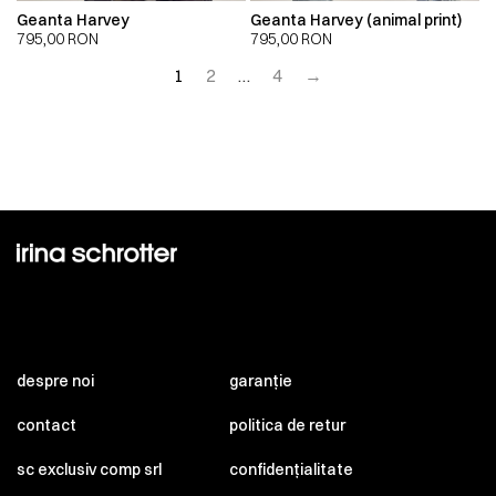
Geanta Harvey
Geanta Harvey (animal print)
795,00
RON
795,00
RON
1
2
…
4
→
despre noi
garanție
contact
politica de retur
sc exclusiv comp srl
confidențialitate