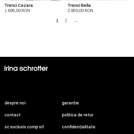
Trenci Cezara
Trenci Bella
1.695,00
RON
2.950,00
RON
1
2
→
despre noi
garanție
contact
politica de retur
sc exclusiv comp srl
confidențialitate