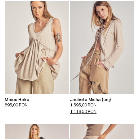
Maiou Heka
Jacheta Misha (bej)
895,00
RON
1.595,00
RON
1.116,50
RON