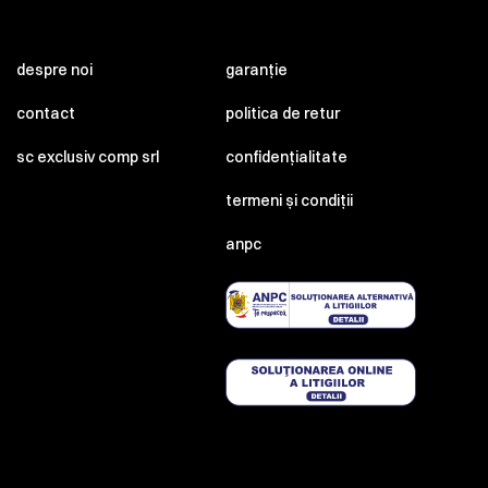
despre noi
garanție
contact
politica de retur
sc exclusiv comp srl
confidențialitate
termeni și condiții
anpc