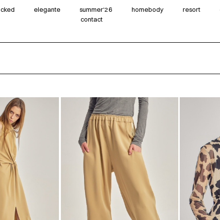
wicked
elegante
summer‘26
homebody
resort
contact