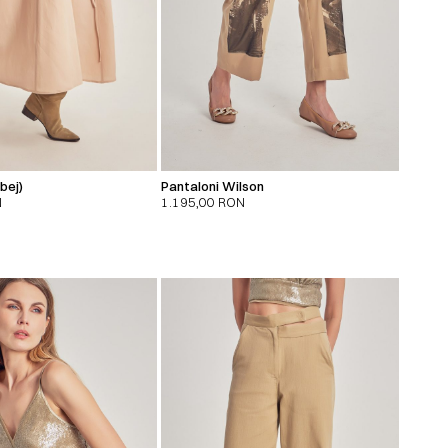
bej)
Pantaloni Wilson
N
1.195,00
RON