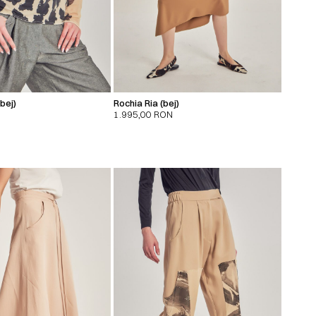
bej)
Rochia Ria (bej)
1.995,00
RON