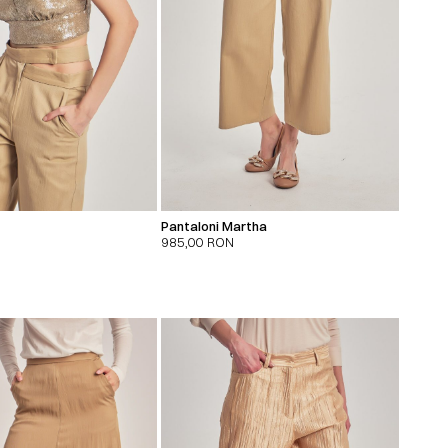
Pantaloni Martha
985,00
RON