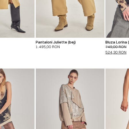
Pantaloni Juliette (bej)
Bluza Lorina (
1.495,00
RON
749,00
RON
524,30
RON