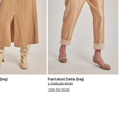
(bej)
Pantaloni Delia (bej)
1.095,00
RON
766,50
RON