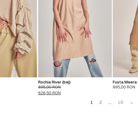
Rochia River (bej)
Fusta Meera 
895,00
RON
895,00
RON
626,50
RON
1
2
…
10
→