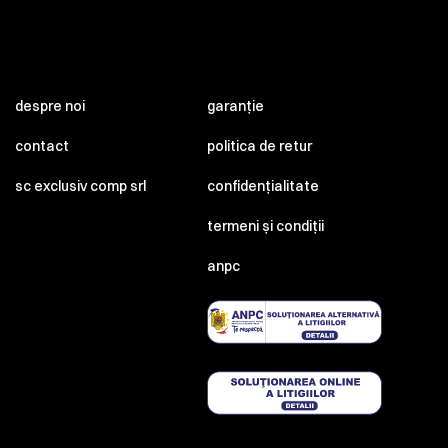
despre noi
garanție
contact
politica de retur
sc exclusiv comp srl
confidențialitate
termeni și condiții
anpc