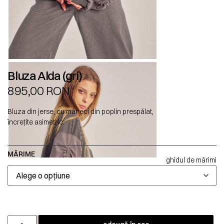
Bluza Alda (gri)
895,00
RON
Bluza din jerse, cu mâneci din poplin prespălat,
încrețite asimetric.
MĂRIME
ghidul de mărimi