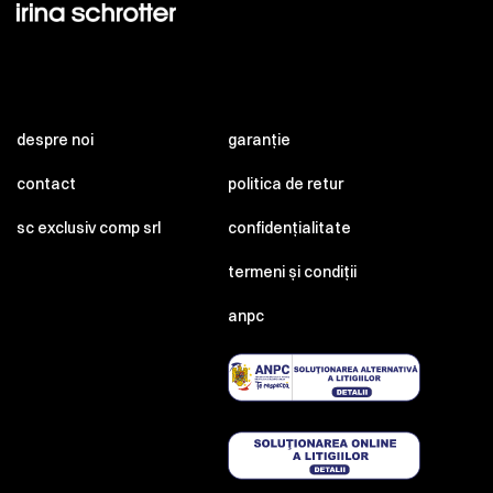
despre noi
garanție
contact
politica de retur
sc exclusiv comp srl
confidențialitate
termeni și condiții
anpc