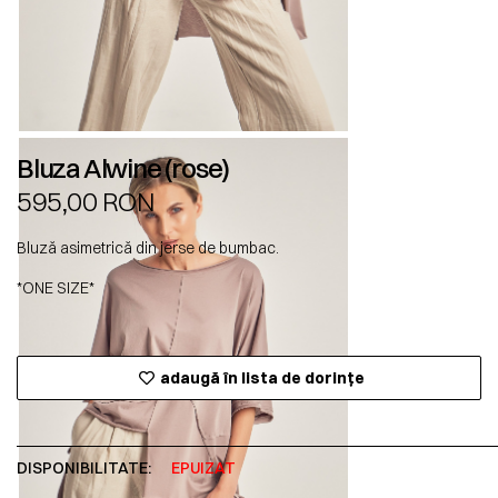
Bluza Alwine (rose)
595,00
RON
Bluză asimetrică din jerse de bumbac.
*ONE SIZE*
adaugă în lista de dorințe
DISPONIBILITATE:
EPUIZAT