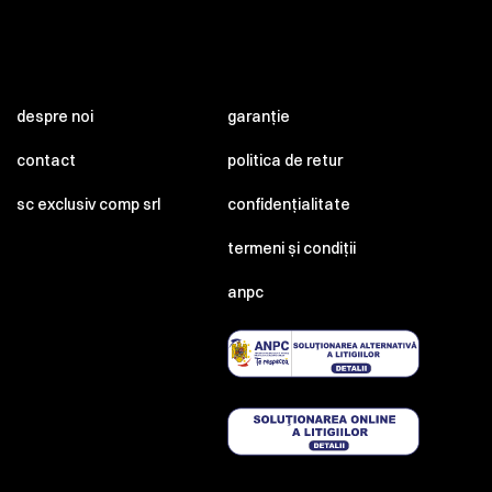
despre noi
garanție
contact
politica de retur
sc exclusiv comp srl
confidențialitate
termeni și condiții
anpc