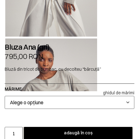
Bluza Ana (gri)
795,00
RON
Bluză din tricot de bumbac, cu decolteu “bărcuță”
MĂRIME
ghidul de mărimi
adaugă în coș