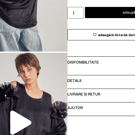
adaugă 
adaugă în lista de dor
DISPONIBILITATE:
DETALII
LIVRARE ȘI RETUR
00:00
AJUTOR