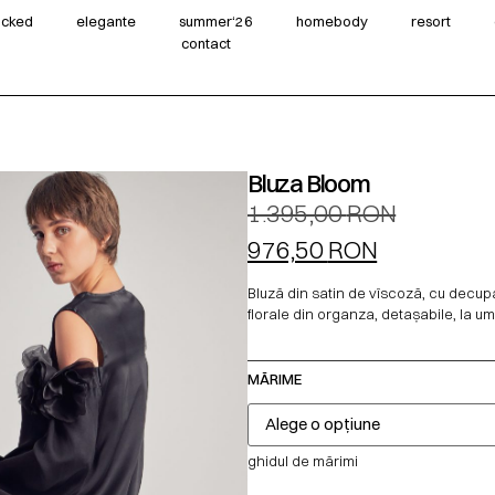
wicked
elegante
summer‘26
homebody
resort
contact
Bluza Bloom
1.395,00
RON
976,50
RON
Bluză din satin de vîscoză, cu decupaj
florale din organza, detașabile, la um
MĂRIME
ghidul de mărimi