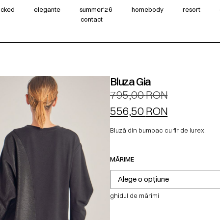
wicked
elegante
summer‘26
homebody
resort
contact
Bluza Gia
795,00
RON
556,50
RON
Bluză din bumbac cu fir de lurex.
MĂRIME
ghidul de mărimi