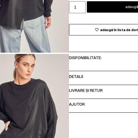
adaugă 
adaugă în lista de dor
DISPONIBILITATE:
DETALII
LIVRARE ȘI RETUR
AJUTOR