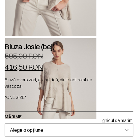
Bluza Josie (bej)
595,00
RON
416,50
RON
Bluză oversized, asimetrică, din tricot reiat de
vâscoză.
*ONE SIZE*
MĂRIME
ghidul de mărimi