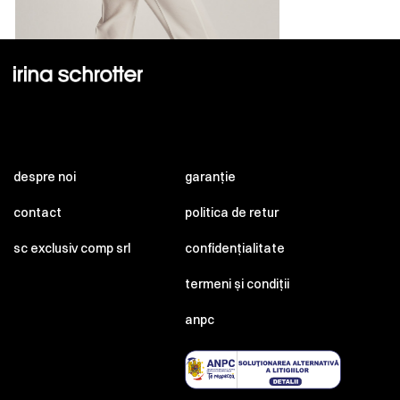
despre noi
garanție
contact
politica de retur
sc exclusiv comp srl
confidențialitate
termeni și condiții
anpc