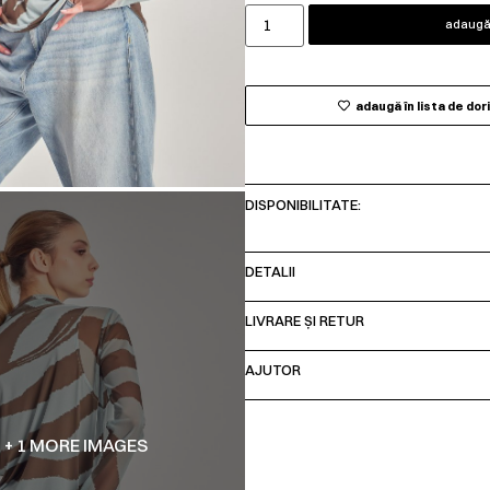
adaugă 
adaugă în lista de dor
DISPONIBILITATE:
DETALII
LIVRARE ȘI RETUR
AJUTOR
+ 1 MORE IMAGES