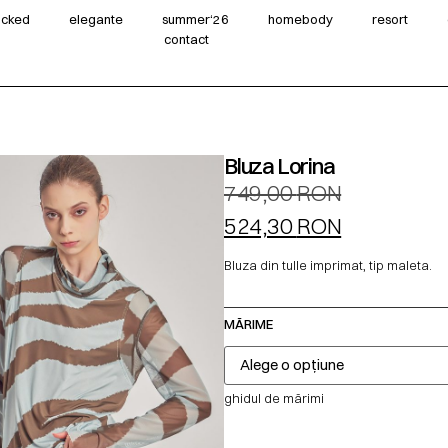
wicked
elegante
summer‘26
homebody
resort
contact
Bluza Lorina
749,00
RON
524,30
RON
Bluza din tulle imprimat, tip maleta.
MĂRIME
ghidul de mărimi