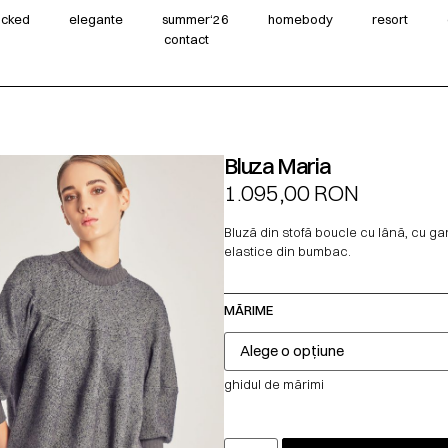
wicked
elegante
summer‘26
homebody
resort
contact
Bluza Maria
1.095,00
RON
Bluză din stofă boucle cu lână, cu gar
elastice din bumbac.
MĂRIME
ghidul de mărimi