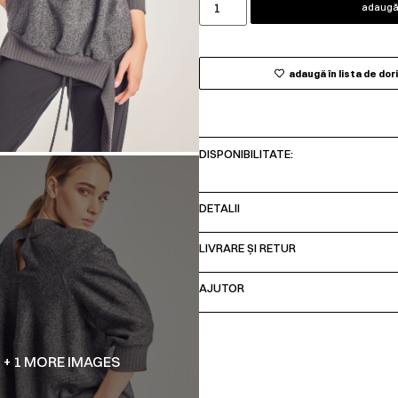
adaugă 
adaugă în lista de dor
DISPONIBILITATE:
DETALII
LIVRARE ȘI RETUR
AJUTOR
+ 1 MORE IMAGES