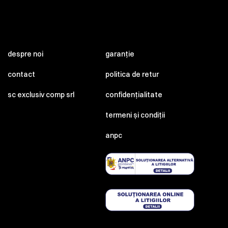
despre noi
garanție
contact
politica de retur
sc exclusiv comp srl
confidențialitate
termeni și condiții
anpc