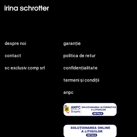
despre noi
garanție
contact
politica de retur
sc exclusiv comp srl
confidențialitate
termeni și condiții
anpc