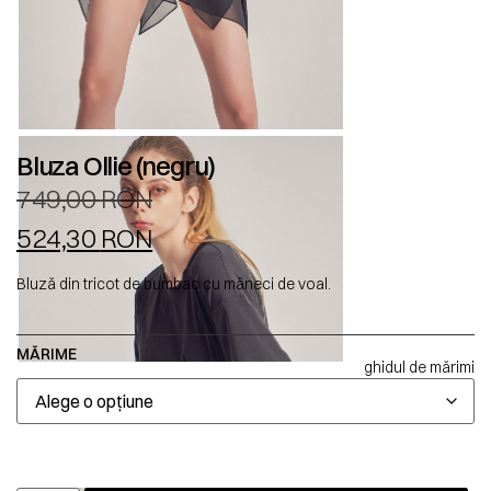
Bluza Ollie (negru)
749,00
RON
524,30
RON
Bluză din tricot de bumbac cu mâneci de voal.
MĂRIME
ghidul de mărimi