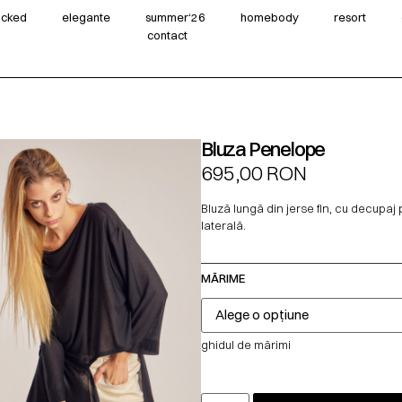
wicked
elegante
summer‘26
homebody
resort
contact
Bluza Penelope
695,00
RON
Bluză lungă din jerse fin, cu decupaj
laterală.
MĂRIME
ghidul de mărimi