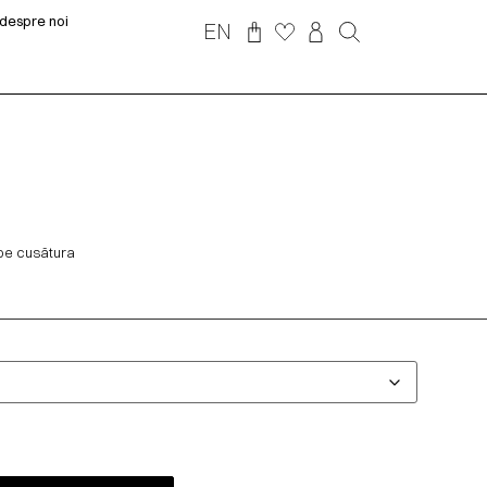
despre noi
EN
 pe cusătura