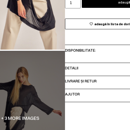
adaugă 
adaugă în lista de dor
DISPONIBILITATE:
DETALII
LIVRARE ȘI RETUR
AJUTOR
+ 3 MORE IMAGES