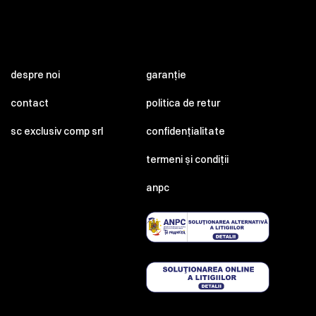
despre noi
garanție
contact
politica de retur
sc exclusiv comp srl
confidențialitate
termeni și condiții
anpc