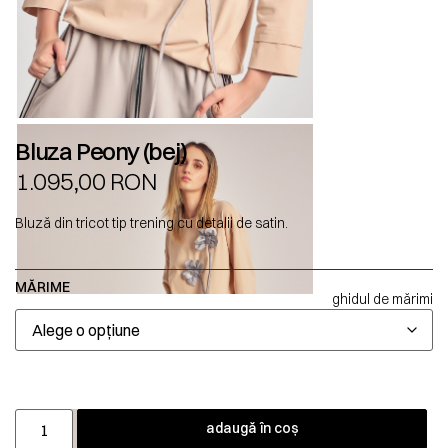
Bluza Peony (bej)
1.095,00
RON
Bluză din tricot tip trening cu detalii de satin.
MĂRIME
ghidul de mărimi
adaugă în coș