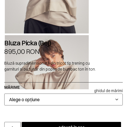
Bluza Picka (Bej)
895,00
RON
Bluză supradimensionată din tricot tip trening cu
garnituri si buzunar din poplin de bumbac ton în ton.
MĂRIME
ghidul de mărimi