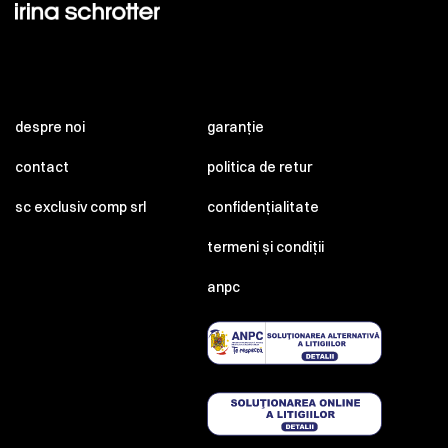
despre noi
garanție
contact
politica de retur
sc exclusiv comp srl
confidențialitate
termeni și condiții
anpc