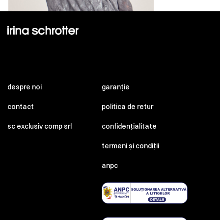
despre noi
garanție
contact
politica de retur
sc exclusiv comp srl
confidențialitate
termeni și condiții
anpc