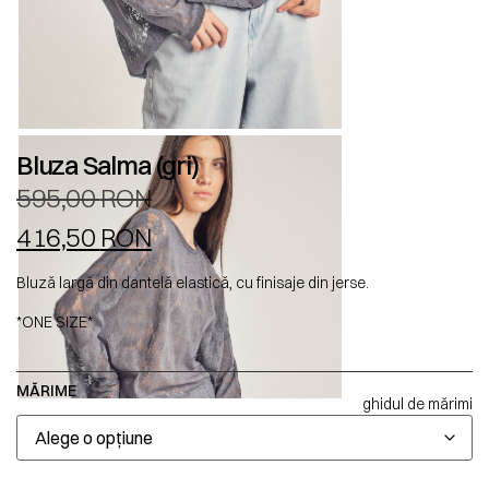
Bluza Salma (gri)
595,00
RON
416,50
RON
Bluză largă din dantelă elastică, cu finisaje din jerse.
*ONE SIZE*
MĂRIME
ghidul de mărimi