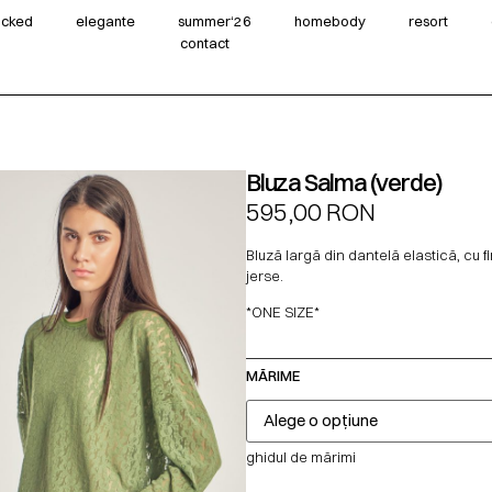
wicked
elegante
summer‘26
homebody
resort
contact
Bluza Salma (verde)
595,00
RON
Bluză largă din dantelă elastică, cu fi
jerse.
*ONE SIZE*
MĂRIME
ghidul de mărimi