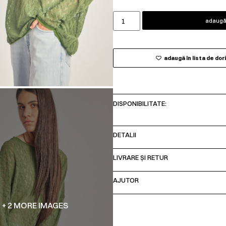
adaugă 
adaugă în lista de dor
DISPONIBILITATE:
DETALII
LIVRARE ȘI RETUR
AJUTOR
+ 2 MORE IMAGES