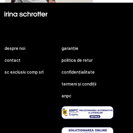
despre noi
garanție
contact
politica de retur
sc exclusiv comp srl
confidențialitate
termeni și condiții
anpc