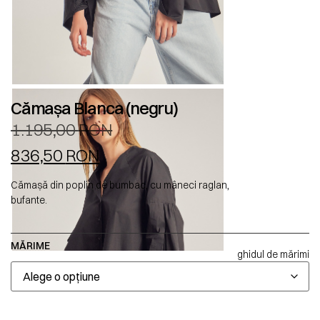
Cămașa Blanca (negru)
1.195,00
RON
836,50
RON
Cămașă din poplin de bumbac, cu mâneci raglan,
bufante.
MĂRIME
ghidul de mărimi