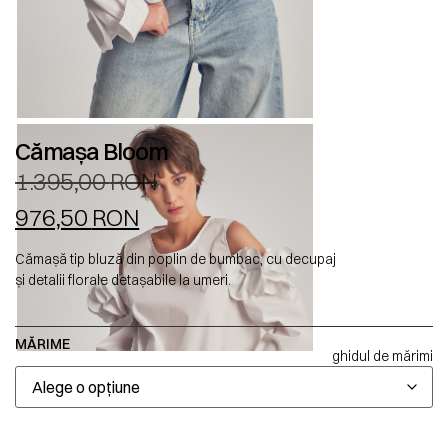
Cămașa Bloom
1.395,00
RON
976,50
RON
Cămașă tip bluză din poplin de bumbac, cu decupaj
și detalii florale detașabile la umeri.
MĂRIME
ghidul de mărimi