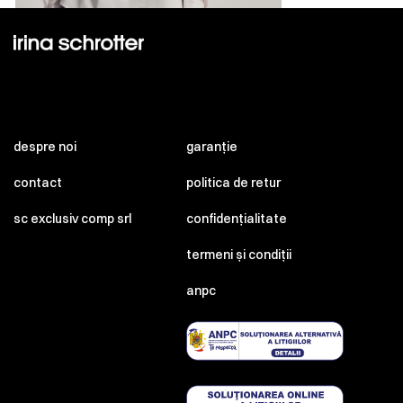
despre noi
garanție
contact
politica de retur
sc exclusiv comp srl
confidențialitate
termeni și condiții
anpc