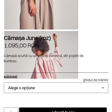
Cămașa June (roz)
1.095,00
RON
Cămașă scurtă cu un croi tip pelerină, din poplin de
bumbac.
MĂRIME
ghidul de mărimi