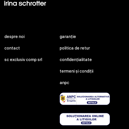
despre noi
garanție
contact
politica de retur
sc exclusiv comp srl
confidențialitate
termeni și condiții
anpc