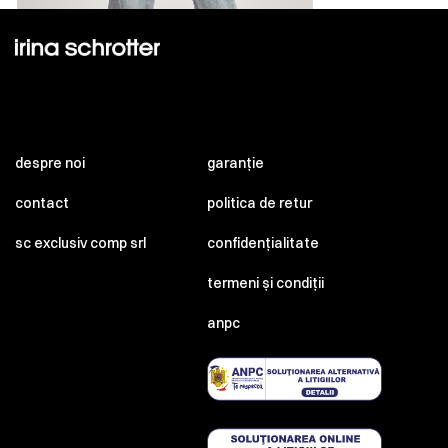
despre noi
garanție
contact
politica de retur
sc exclusiv comp srl
confidențialitate
termeni și condiții
anpc