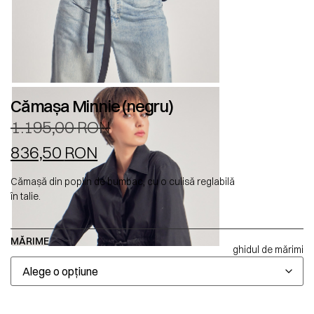
Cămașa Minnie (negru)
1.195,00
RON
836,50
RON
Cămașă din poplin de bumbac, cu o culisă reglabilă
în talie.
MĂRIME
ghidul de mărimi