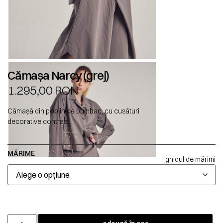
Cămașa Narcy (grej)
1.295,00
RON
Cămașă din poplin de bumbac, cu cusături
decorative contrast.
MĂRIME
ghidul de mărimi