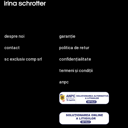
despre noi
garanție
contact
politica de retur
sc exclusiv comp srl
confidențialitate
termeni și condiții
anpc