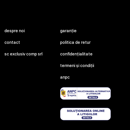
despre noi
garanție
contact
politica de retur
sc exclusiv comp srl
confidențialitate
termeni și condiții
anpc