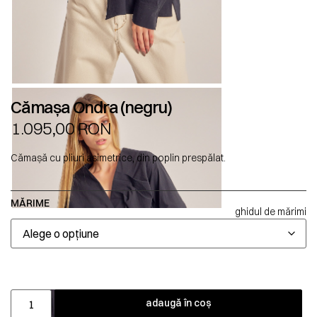
Cămașa Ondra (negru)
1.095,00
RON
Cămașă cu pliuri asimetrice, din poplin prespălat.
MĂRIME
ghidul de mărimi
adaugă în coș