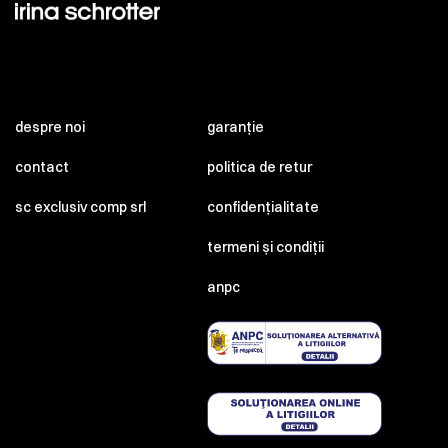
despre noi
garanție
contact
politica de retur
sc exclusiv comp srl
confidențialitate
termeni și condiții
anpc