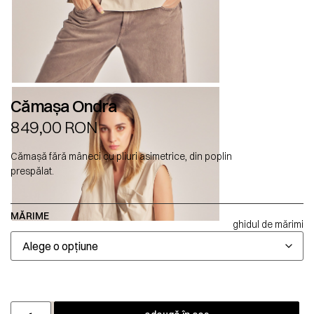
Cămașa Ondra
849,00
RON
Cămașă fără mâneci cu pliuri asimetrice, din poplin
prespălat.
MĂRIME
ghidul de mărimi