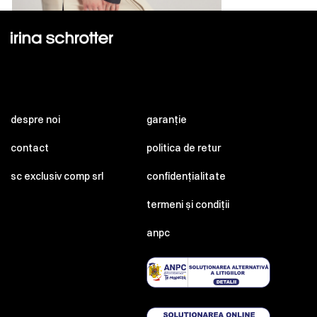
despre noi
garanție
contact
politica de retur
sc exclusiv comp srl
confidențialitate
termeni și condiții
anpc