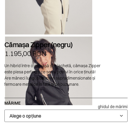
Cămașa Zipper (negru)
1.195,00
RON
Un hibrid între o cămașă și o jachetă, cămașa Zipper
este piesa perfectă ce se va potrivi în orice ținută!
Are mâneci lungi, buzunare supradimensionate și
fermoare metalice în față și pe buzunare.
MĂRIME
ghidul de mărimi