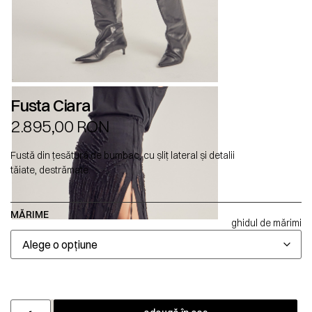
Fusta Ciara
2.895,00
RON
Fustă din țesătură de bumbac, cu șliț lateral și detalii
tăiate, destrămate.
MĂRIME
ghidul de mărimi