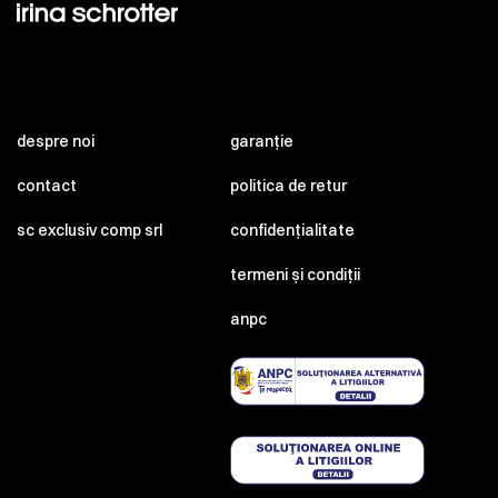
despre noi
garanție
contact
politica de retur
sc exclusiv comp srl
confidențialitate
termeni și condiții
anpc