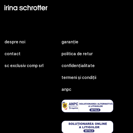
despre noi
garanție
contact
politica de retur
sc exclusiv comp srl
confidențialitate
termeni și condiții
anpc