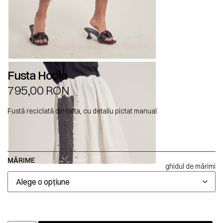
Fusta Hoola
795,00
RON
Fustă reciclată din tafta, cu detaliu pictat manual.
MĂRIME
ghidul de mărimi