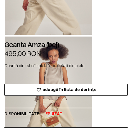
Geanta Amza (bej)
495,00
RON
Geantă din rafie împletită, cu detalii din piele.
adaugă în lista de dorințe
DISPONIBILITATE:
EPUIZAT