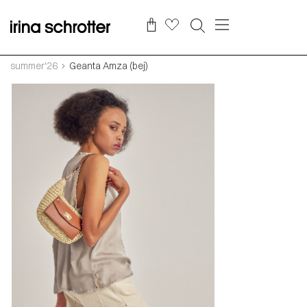
summer‘26
Geanta Amza (bej)